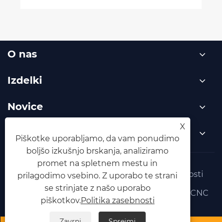
O nas
Izdelki
Novice
X
Kontaktiraj nas
Piškotke uporabljamo, da vam ponudimo
boljšo izkušnjo brskanja, analiziramo
promet na spletnem mestu in
Links
Sitemap
RSS
XML
Politika zasebnosti
prilagodimo vsebino. Z uporabo te strani
se strinjate z našo uporabo
Avtorske pravice © 2025 Shenzhen Shenyan CNC
piškotkov.
Politika zasebnosti
Co., Ltd. Vse pravice pridržane.
Zavrni
Sprejmi