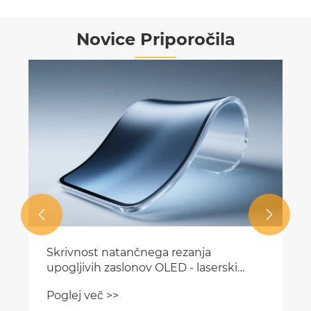
Novice Priporočila


Skrivnost natančnega rezanja
upogljivih zaslonov OLED - laserski
krmilnik
Poglej več >>